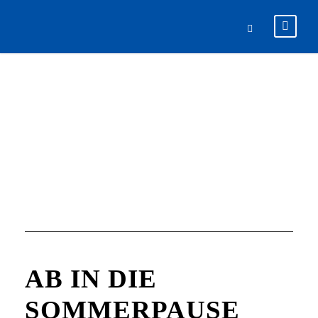
BY
Tim Spee
AB IN DIE
SOMMERPAUSE