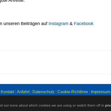
ute Anreise.
 in unseren Beiträgen auf
Instagram
&
Facebook
Kontakt
|
Anfahrt
|
Datenschutz
|
Cookie-Richtlinie
|
Impressum
nd out more about which cookies we are using or switch them off in
pri
Copyright: SC Union Nettetal 1996 e. V.