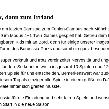
k, dann zum Irrland
 U9 am letzten Samstag zum Fohlen-Campus nach Mönc
U9 im Modus 4+1 Twin-Games gespielt hat. Getreu dem M
ügbaren Kids mit an Bord, denn für einige unserer insge
 Toren des Borusssia-Parks und somit ein ganz besonder
uper verkauft und trotz vereinzelter Nervosität und un
funden. So konnten wir in insgesamt 10 Spielen und 120
ben Spiele für uns entscheiden. Bemerkenswert war zud
diesem Tag als einziger alle Spiele in einem größeren D-J
ale hinter sich greifen musste.
ussia für die Einladung und sehr fairen Spiele und wün
n Start in die neue Saison!