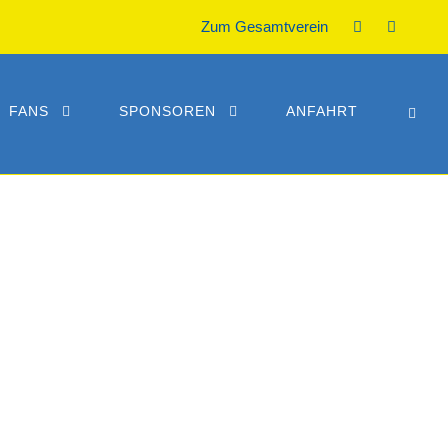
Zum Gesamtverein
FANS
SPONSOREN
ANFAHRT
LE