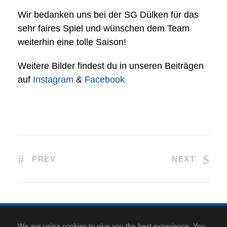
Wir bedanken uns bei der SG Dülken für das
sehr faires Spiel und wünschen dem Team
weiterhin eine tolle Saison!
Weitere Bilder findest du in unseren Beiträgen
auf
Instagram
&
Facebook
PREV
NEXT
Kontakt
|
Anfahrt
|
Datenschutz
|
Cookie-Richtlinie
|
We are using cookies to give you the best experience. You