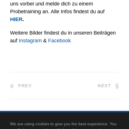
uns vorbei und melde dich zu einem
Probetraining an. Alle Infos findest du auf
HIER
.
Weitere Bilder findest du in unseren Beiträgen
auf
Instagram
&
Facebook
PREV
NEXT
Kontakt
|
Anfahrt
|
Datenschutz
|
Cookie-Richtlinie
|
We are using cookies to give you the best experience. You
Impressum