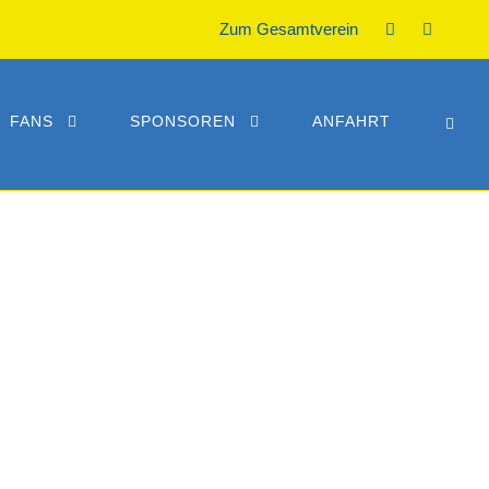
Zum Gesamtverein
FANS
SPONSOREN
ANFAHRT
IEG