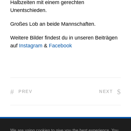
Halbzeiten mit einem gerechten
Unentschieden.
Großes Lob an beide Mannschaften.
Weitere Bilder findest du in unseren Beiträgen
auf
Instagram
&
Facebook
PREV
NEXT
Kontakt
|
Anfahrt
|
Datenschutz
|
Cookie-Richtlinie
|
We are using cookies to give you the best experience. You