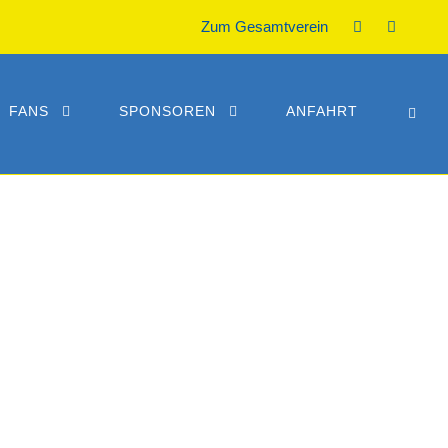
Zum Gesamtverein
FANS
SPONSOREN
ANFAHRT
PE C