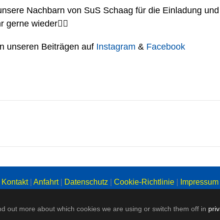
nsere Nachbarn von SuS Schaag für die Einladung und 
 gerne wieder👍🏼
 in unseren Beiträgen auf
Instagram
&
Facebook
Kontakt
|
Anfahrt
|
Datenschutz
|
Cookie-Richtlinie
|
Impressum
nd out more about which cookies we are using or switch them off in
pri
Copyright: SC Union Nettetal 1996 e. V.