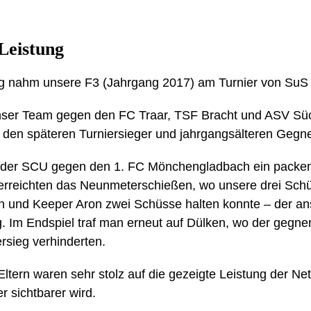
 Leistung
nahm unsere F3 (Jahrgang 2017) am Turnier von SuS S
nser Team gegen den FC Traar, TSF Bracht und ASV Süc
n den späteren Turniersieger und jahrgangsälteren Gegn
ich der SCU gegen den 1. FC Mönchengladbach ein packe
erreichten das Neunmeterschießen, wo unsere drei Sch
n und Keeper Aron zwei Schüsse halten konnte – der an
g. Im Endspiel traf man erneut auf Dülken, wo der gegne
ersieg verhinderten.
ltern waren sehr stolz auf die gezeigte Leistung der Net
r sichtbarer wird.