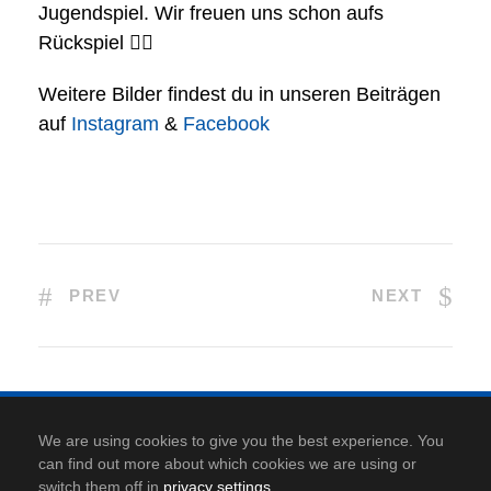
Jugendspiel. Wir freuen uns schon aufs
Rückspiel
👍🏻
Weitere Bilder findest du in unseren Beiträgen
auf
Instagram
&
Facebook
PREV
NEXT
Kontakt
|
Anfahrt
|
Datenschutz
|
Cookie-Richtlinie
|
We are using cookies to give you the best experience. You
Impressum
can find out more about which cookies we are using or
switch them off in
privacy settings
.