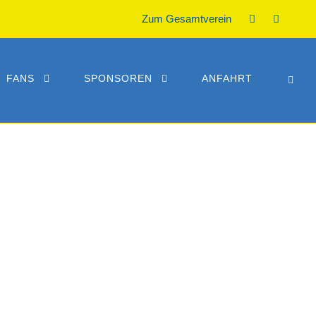
Zum Gesamtverein
FANS
SPONSOREN
ANFAHRT
OP HALLE